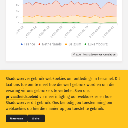
Aanvalstatistieke: Toestelle
60
Lande
40
Hulp
20
0
2026-07-10
2026-07-14
2026-07-18
2026-07-22
2026-07-26
2026-07-30
2026-08-03
2026-08-07
Datastel
Limiet
France
Netherlands
Belgium
Luxembourg
Groepeer volgens
Land
Merker
© 2026 The Shadowserver Foundation
Stacking
Gestapel
Oorvleueling
Dateer resultate outomaties op
Shadowserver gebruik webkoekies om ontledings in te samel. Dit
Dateer op
Stel terug
laat ons toe om te meet hoe die werf gebruik word en om die
ervaring vir ons gebruikers te verbeter. Sien ons
privaatheidsbeleid
vir meer inligting oor webkoekies en hoe
Laai as PNG af
© 2026
THE SHADOWSERVER FOUNDATION
Shadowserver dit gebruik. Ons benodig jou toestemming om
Privaatheid en bepalings
Kontak ons
Krediete
webkoekies op hierdie manier op jou toestel te gebruik.
Taal
Aanvaar
Weier