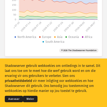
200
Aanvalstatistieke: Toestelle
150
Lande
100
Hulp
50
0
2026-07-10
2026-07-14
2026-07-18
2026-07-22
2026-07-26
2026-07-30
2026-08-03
2026-08-07
Datastel
Limiet
North America
Europe
Asia
Oceania
Africa
South America
Groepeer volgens
Land
Merker
© 2026 The Shadowserver Foundation
Stacking
Gestapel
Oorvleueling
Dateer resultate outomaties op
Shadowserver gebruik webkoekies om ontledings in te samel. Dit
Dateer op
Stel terug
laat ons toe om te meet hoe die werf gebruik word en om die
ervaring vir ons gebruikers te verbeter. Sien ons
privaatheidsbeleid
vir meer inligting oor webkoekies en hoe
Laai as PNG af
© 2026
THE SHADOWSERVER FOUNDATION
Shadowserver dit gebruik. Ons benodig jou toestemming om
Privaatheid en bepalings
Kontak ons
Krediete
webkoekies op hierdie manier op jou toestel te gebruik.
Taal
Aanvaar
Weier