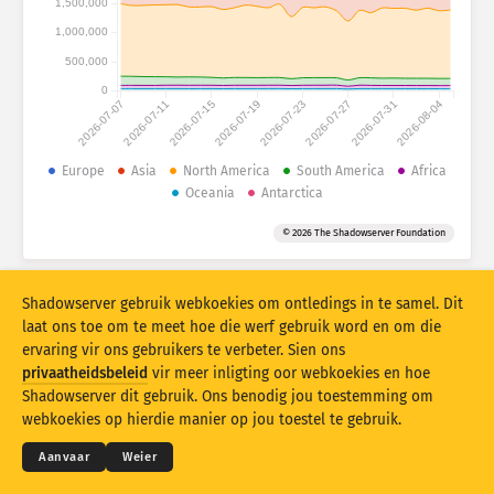
1,500,000
Aanvalstatistieke: Toestelle
1,000,000
Lande
Hulp
500,000
0
2026-07-07
2026-07-11
2026-07-15
2026-07-19
2026-07-23
2026-07-27
2026-07-31
2026-08-04
Datastel
Limiet
Europe
Asia
North America
South America
Africa
Oceania
Antarctica
Groepeer volgens
Land
Merker
© 2026 The Shadowserver Foundation
Stacking
Gestapel
Oorvleueling
Dateer resultate outomaties op
Shadowserver gebruik webkoekies om ontledings in te samel. Dit
Dateer op
Stel terug
laat ons toe om te meet hoe die werf gebruik word en om die
ervaring vir ons gebruikers te verbeter. Sien ons
privaatheidsbeleid
vir meer inligting oor webkoekies en hoe
Laai as PNG af
© 2026
THE SHADOWSERVER FOUNDATION
Shadowserver dit gebruik. Ons benodig jou toestemming om
Privaatheid en bepalings
Kontak ons
Krediete
webkoekies op hierdie manier op jou toestel te gebruik.
Taal
Aanvaar
Weier