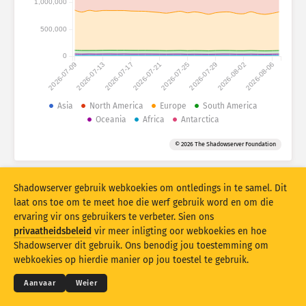
1,000,000
Aanvalstatistieke: Toestelle
Lande
Hulp
500,000
0
2026-07-09
2026-07-13
2026-07-17
2026-07-21
2026-07-25
2026-07-29
2026-08-02
2026-08-06
Datastel
Limiet
Asia
North America
Europe
South America
Oceania
Africa
Antarctica
Groepeer volgens
Land
Merker
© 2026 The Shadowserver Foundation
Stacking
Gestapel
Oorvleueling
Dateer resultate outomaties op
Shadowserver gebruik webkoekies om ontledings in te samel. Dit
Dateer op
Stel terug
laat ons toe om te meet hoe die werf gebruik word en om die
ervaring vir ons gebruikers te verbeter. Sien ons
privaatheidsbeleid
vir meer inligting oor webkoekies en hoe
Laai as PNG af
© 2026
THE SHADOWSERVER FOUNDATION
Shadowserver dit gebruik. Ons benodig jou toestemming om
Privaatheid en bepalings
Kontak ons
Krediete
webkoekies op hierdie manier op jou toestel te gebruik.
Taal
Aanvaar
Weier