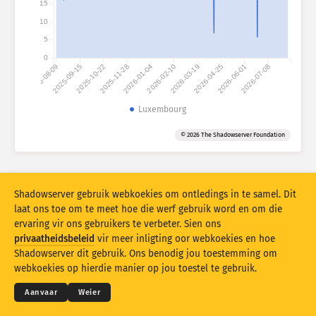
15
Aanvalstatistieke: Toestelle
10
Lande
Hulp
5
0
2025-08-09
2025-09-15
2025-10-22
2025-11-28
2026-01-04
2026-02-10
2026-03-19
2026-04-25
2026-06-01
2026-07-08
Datastel
Limiet
Luxembourg
Groepeer volgens
Land
Merker
© 2026 The Shadowserver Foundation
Stacking
Gestapel
Oorvleueling
Dateer resultate outomaties op
Shadowserver gebruik webkoekies om ontledings in te samel. Dit
Dateer op
Stel terug
laat ons toe om te meet hoe die werf gebruik word en om die
ervaring vir ons gebruikers te verbeter. Sien ons
privaatheidsbeleid
vir meer inligting oor webkoekies en hoe
Laai as PNG af
© 2026
THE SHADOWSERVER FOUNDATION
Shadowserver dit gebruik. Ons benodig jou toestemming om
Privaatheid en bepalings
Kontak ons
Krediete
webkoekies op hierdie manier op jou toestel te gebruik.
Taal
Aanvaar
Weier