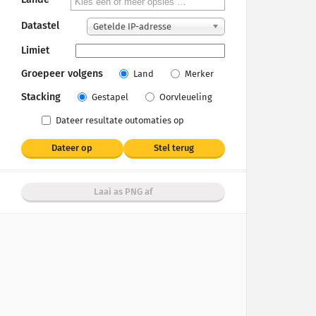
Datastel
Getelde IP-adresse
Limiet
Groepeer volgens
Land
Merker
Stacking
Gestapel
Oorvleueling
Dateer resultate outomaties op
Dateer op
Stel terug
Laai as PNG af