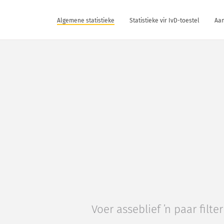
Algemene statistieke
Statistieke vir IvD-toestel
Aan
Voer asseblief ’n paar fil