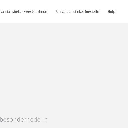
valstatistieke: Kwesbaarhede
Aanvalstatistieke: Toestelle
Hulp
terbesonderhede in