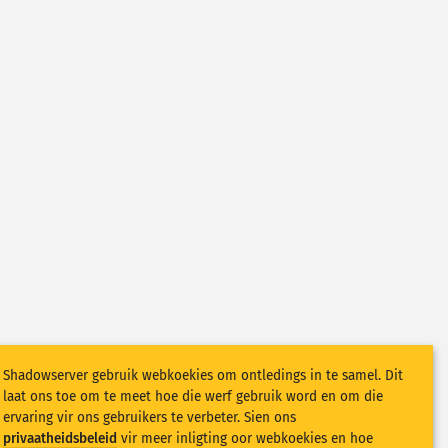
Shadowserver gebruik webkoekies om ontledings in te samel. Dit
laat ons toe om te meet hoe die werf gebruik word en om die
ervaring vir ons gebruikers te verbeter. Sien ons
privaatheidsbeleid
vir meer inligting oor webkoekies en hoe