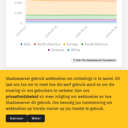
Aanvalstatistieke: Toestelle
2,000
Hulp
1,000
Lande
0
2026-04-17
2026-04-18
2026-04-19
2026-04-20
Datastel
Asia
North America
Europe
South America
Oceania
Africa
Limiet
Groepeer volgens
Land
Merker
© 2026 The Shadowserver Foundation
Stacking
Gestapel
Oorvleueling
Shadowserver gebruik webkoekies om ontledings in te samel. Dit
Dateer resultate outomaties op
laat ons toe om te meet hoe die werf gebruik word en om die
ervaring vir ons gebruikers te verbeter. Sien ons
Dateer op
Stel terug
privaatheidsbeleid
vir meer inligting oor webkoekies en hoe
© 2026
THE SHADOWSERVER FOUNDATION
Shadowserver dit gebruik. Ons benodig jou toestemming om
Privaatheid en bepalings
Kontak ons
Krediete
Laai as PNG af
webkoekies op hierdie manier op jou toestel te gebruik.
Taal
Aanvaar
Weier