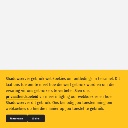
Aanvalstatistieke: Kwesbaarhede
Merkers
Aanvalstatistieke: Toestelle
Hulp
Lande
Limiet
Groepeer volgens
Shadowserver gebruik webkoekies om ontledings in te samel. Dit
Stacking
Gestapel
Oorvleueling
laat ons toe om te meet hoe die werf gebruik word en om die
Dateer resultate outomaties op
ervaring vir ons gebruikers te verbeter. Sien ons
privaatheidsbeleid
vir meer inligting oor webkoekies en hoe
Dateer op
Stel terug
© 2026
THE SHADOWSERVER FOUNDATION
Shadowserver dit gebruik. Ons benodig jou toestemming om
Privaatheid en bepalings
Kontak ons
Krediete
webkoekies op hierdie manier op jou toestel te gebruik.
Laai as PNG af
Inligting oor hierdie data
Taal
Aanvaar
Weier