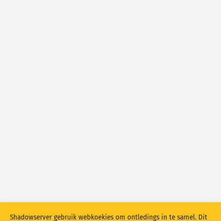
Aanvalstatistieke: Kwesbaarhede
Model
Aanvalstatistieke: Toestelle
Hulp
Kies ’n geldige keuse. web device manager is nie een van die
beskikbare keuses nie.
Merkers
Lande
Show options
for Populasie/BBP
Datastel
Dateer resultate outomaties op
Shadowserver gebruik webkoekies om ontledings in te samel. Dit
Dateer op
Stel terug