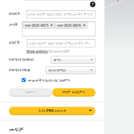
?
ክብደት
ታጎች
cve-2025-8875
cve-2025-8876
ሀገሮች
Show options
for ህዝብ/GDP
የውሂብ ስብስብ
ቁጥር
የውሂብ ስኬል
ሎጋሪዝሚክ
ውጤቶችን በራስ-ሰር አዘምን
አዘምን
ዳግም አስጀምር
እንደ PNG አውርድ
መፍቻ