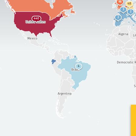
98
48
3
2
2
440
United States
Algeria
Li
Mexico
Democratic R
4
Brazil
S
Argentina