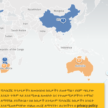
Kazakhstan
Mongolia
China
1
Iran
bya
Saudi Arabia
India
Sudan
Indonesia
epublic of the Congo
1
87
61
Australia
outh Africa
ሻዶሰርቨር ትንታኔዎችን ለመሰብሰብ ኩኪዎችን ይጠቀማል። ይህም ጣቢያው
እንዴት ጥቅም ላይ እንደሚውል ለመለካት እና የተጠቃሚዎቻችንን ተሞክሮ
ለማሻሻል ያስችለናል። ስለ ኩኪዎች እንዲሁም ሻዶሰርቨር ኩኪዎችን እንዴት
እንደሚጠቀምባቸው የበለጠ መረጃ ለማግኘት፣ ድረገፃችንን በ
privacy policy