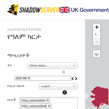
+
አጠቃላይ ስታትስቲክስ
የዓለም ካርታ
−
ማጣሪያዎች
ቀን
Other date...
📆
የካርታ ዓይነት
መደበኛ
?
ሶርሶች
http_vulnerable
http_vulnerable6