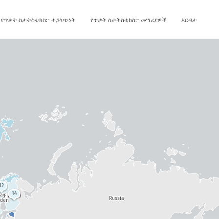
የጥቃት ስታትስቲክስ:- ተጋላጭነት
የጥቃት ስታትስቲክስ:- መሣሪያዎች
እርዳታ
12
14
way
Finland
Russia
den