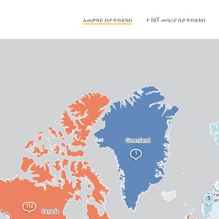
አጠቃላይ ስታትስቲክስ
የ IoT መሳሪያ ስታትስቲክስ
Greenland
1
Nor
5
Swe
112
Canada