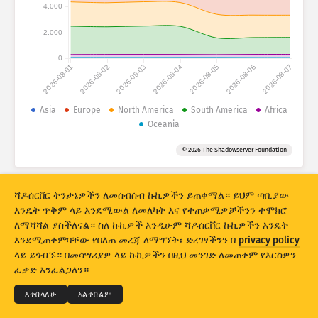
የጥቃት ስታትስቲክስ:- መሣሪያዎች
4,000
ሀገሮች
እርዳታ
2,000
0
2026-08-01
2026-08-02
2026-08-03
2026-08-04
2026-08-05
2026-08-06
2026-08-07
የውሂብ ስብስብ
ገደብ
Asia
Europe
North America
South America
Africa
Oceania
ቡድን ፍጠር በ
ሀገር
ታግ
© 2026 The Shadowserver Foundation
Stacking
ስታክድ
ኦቨርላፒንግ
ውጤቶችን በራስ-ሰር አዘምን
ሻዶሰርቨር ትንታኔዎችን ለመሰብሰብ ኩኪዎችን ይጠቀማል። ይህም ጣቢያው
አዘምን
ዳግም አስጀምር
እንዴት ጥቅም ላይ እንደሚውል ለመለካት እና የተጠቃሚዎቻችንን ተሞክሮ
ለማሻሻል ያስችለናል። ስለ ኩኪዎች እንዲሁም ሻዶሰርቨር ኩኪዎችን እንዴት
እንደሚጠቀምባቸው የበለጠ መረጃ ለማግኘት፣ ድረገፃችንን በ
privacy policy
እንደ PNG አውርድ
© 2026
THE SHADOWSERVER FOUNDATION
ላይ ይጎብኙ። በመሳሣሪያዎ ላይ ኩኪዎችን በዚህ መንገድ ለመጠቀም የእርስዎን
ግላዊነት እና ውሎች
ያግኙን
ምስጋና
ፈቃድ እንፈልጋለን።
ቋንቋ
እቀበላለሁ
አልቀበልም