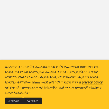
የጥቃት ስታትስቲክስ:- መሣሪያዎች
እርዳታ
ሀገሮች
የውሂብ ስብስብ
ገደብ
ቡድን ፍጠር በ
ሀገር
ታግ
Stacking
ስታክድ
ኦቨርላፒንግ
ሻዶሰርቨር ትንታኔዎችን ለመሰብሰብ ኩኪዎችን ይጠቀማል። ይህም ጣቢያው
ውጤቶችን በራስ-ሰር አዘምን
እንዴት ጥቅም ላይ እንደሚውል ለመለካት እና የተጠቃሚዎቻችንን ተሞክሮ
ለማሻሻል ያስችለናል። ስለ ኩኪዎች እንዲሁም ሻዶሰርቨር ኩኪዎችን እንዴት
አዘምን
ዳግም አስጀምር
እንደሚጠቀምባቸው የበለጠ መረጃ ለማግኘት፣ ድረገፃችንን በ
privacy policy
© 2026
THE SHADOWSERVER FOUNDATION
ላይ ይጎብኙ። በመሳሣሪያዎ ላይ ኩኪዎችን በዚህ መንገድ ለመጠቀም የእርስዎን
ግላዊነት እና ውሎች
ያግኙን
ምስጋና
እንደ PNG አውርድ
ፈቃድ እንፈልጋለን።
ቋንቋ
እቀበላለሁ
አልቀበልም