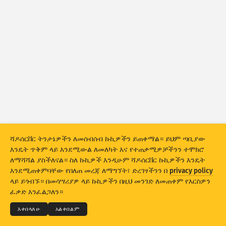
የጥቃት ስታትስቲክስ:- መሣሪያዎች
ሀገሮች
እርዳታ
የውሂብ ስብስብ
ገደብ
ቡድን ፍጠር በ
ሀገር
ታግ
የውሂብ ስኬል
ቅጥ
ሻዶሰርቨር ትንታኔዎችን ለመሰብሰብ ኩኪዎችን ይጠቀማል። ይህም ጣቢያው
ውጤቶችን በራስ-ሰር አዘምን
እንዴት ጥቅም ላይ እንደሚውል ለመለካት እና የተጠቃሚዎቻችንን ተሞክሮ
ለማሻሻል ያስችለናል። ስለ ኩኪዎች እንዲሁም ሻዶሰርቨር ኩኪዎችን እንዴት
አዘምን
ዳግም አስጀምር
እንደሚጠቀምባቸው የበለጠ መረጃ ለማግኘት፣ ድረገፃችንን በ
privacy policy
© 2026
THE SHADOWSERVER FOUNDATION
ላይ ይጎብኙ። በመሳሣሪያዎ ላይ ኩኪዎችን በዚህ መንገድ ለመጠቀም የእርስዎን
ግላዊነት እና ውሎች
ያግኙን
ምስጋና
እንደ PNG አውርድ
ፈቃድ እንፈልጋለን።
ቋንቋ
እቀበላለሁ
አልቀበልም