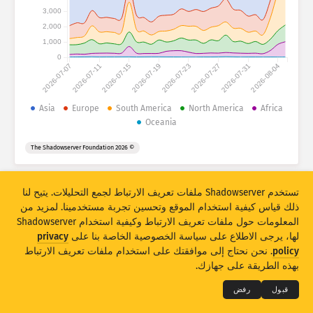
Attack statistics: Devices
3,000
الدول
2,000
مساعدة
1,000
0
2026-07-07
2026-07-11
2026-07-15
2026-07-19
2026-07-23
2026-07-27
2026-07-31
2026-08-04
مجموعة البيانات
الحد
Asia
Europe
South America
North America
Africa
Oceania
تجميع حسب
الدولة
العلامة
© 2026 The Shadowserver Foundation
Stacking
مكدس
متراكب
تحديث النتائج تلقائيًا
تستخدم Shadowserver ملفات تعريف الارتباط لجمع التحليلات. يتيح لنا
تحديث
إعادة ضبط
ذلك قياس كيفية استخدام الموقع وتحسين تجربة مستخدمينا. لمزيد من
المعلومات حول ملفات تعريف الارتباط وكيفية استخدام Shadowserver
تنزيل بتنسيق PNG
لها، يرجى الاطلاع على سياسة الخصوصية الخاصة بنا على
privacy
THE SHADOWSERVER FOUNDATION
© 2026
policy
. نحن نحتاج إلى موافقتك على استخدام ملفات تعريف الارتباط
الخصوصية والشروط
الاتصال بنا
الاعتمادات
بهذه الطريقة على جهازك.
اللغة
قبول
رفض