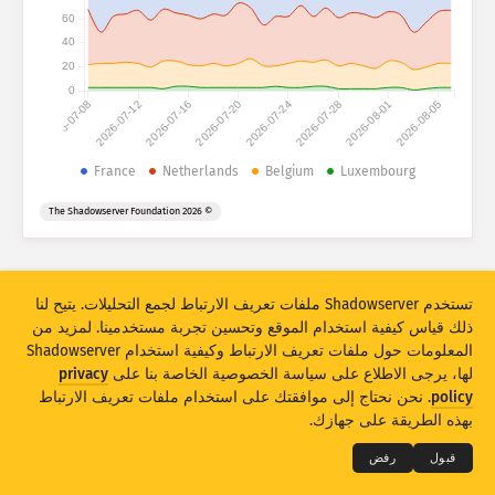
Attack statistics: Devices
60
الدول
40
مساعدة
20
0
2026-07-08
2026-07-12
2026-07-16
2026-07-20
2026-07-24
2026-07-28
2026-08-01
2026-08-05
مجموعة البيانات
الحد
France
Netherlands
Belgium
Luxembourg
تجميع حسب
الدولة
العلامة
© 2026 The Shadowserver Foundation
Stacking
مكدس
متراكب
تحديث النتائج تلقائيًا
تستخدم Shadowserver ملفات تعريف الارتباط لجمع التحليلات. يتيح لنا
تحديث
إعادة ضبط
ذلك قياس كيفية استخدام الموقع وتحسين تجربة مستخدمينا. لمزيد من
المعلومات حول ملفات تعريف الارتباط وكيفية استخدام Shadowserver
تنزيل بتنسيق PNG
لها، يرجى الاطلاع على سياسة الخصوصية الخاصة بنا على
privacy
THE SHADOWSERVER FOUNDATION
© 2026
policy
. نحن نحتاج إلى موافقتك على استخدام ملفات تعريف الارتباط
الخصوصية والشروط
الاتصال بنا
الاعتمادات
بهذه الطريقة على جهازك.
اللغة
قبول
رفض