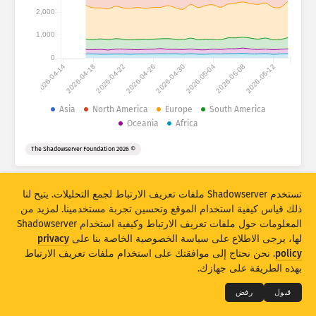
Attack statistics: Devices
2,000
مساعدة
1,000
الدول
0
2026-04-14
2026-04-18
2026-04-22
2026-04-26
2026-04-30
2026-05-04
2026-05-08
2026-05-12
مجموعة البيانات
Asia
North America
Europe
South America
Oceania
Africa
الحد
تجميع حسب
الدولة
العلامة
© 2026 The Shadowserver Foundation
Stacking
مكدس
متراكب
تستخدم Shadowserver ملفات تعريف الارتباط لجمع التحليلات. يتيح لنا
تحديث النتائج تلقائيًا
ذلك قياس كيفية استخدام الموقع وتحسين تجربة مستخدمينا. لمزيد من
تحديث
إعادة ضبط
المعلومات حول ملفات تعريف الارتباط وكيفية استخدام Shadowserver
لها، يرجى الاطلاع على سياسة الخصوصية الخاصة بنا على
privacy
THE SHADOWSERVER FOUNDATION
© 2026
policy
. نحن نحتاج إلى موافقتك على استخدام ملفات تعريف الارتباط
تنزيل بتنسيق PNG
الخصوصية والشروط
الاتصال بنا
الاعتمادات
بهذه الطريقة على جهازك.
اللغة
قبول
رفض