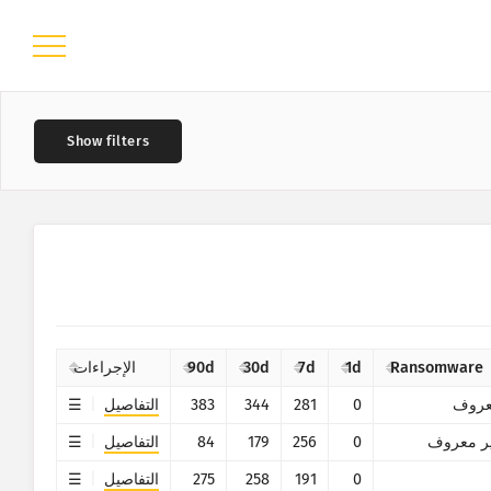
?
–
Ransomware
1d
7d
30d
90d
الإجراءات
روف
0
281
344
383
التفاصيل
ر معروف
0
256
179
84
التفاصيل
?
0
191
258
275
التفاصيل