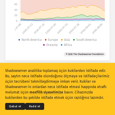
Hücum statistikası: Cihazlar
60
Ölkələr
40
Yardım
20
0
2026-07-08
2026-07-12
2026-07-16
2026-07-20
2026-07-24
2026-07-28
2026-08-01
2026-08-05
Məlumat toplusu
Limit
North America
Europe
Asia
South America
Oceania
Africa
Qruplaşdır:
Ölkə
Teq
© 2026 The Shadowserver Foundation
Stacking
Yığılıb
Üst-üstə düşür
Nəticələri avtomatik olaraq yeniləyir
Shadowserver analitika toplamaq üçün kukilərdən istifadə edir.
Yenilə
Sıfırla
Bu, saytın necə istifadə olunduğunu ölçməyə və istifadəçilərimiz
üçün təcrübəni təkmilləşdirməyə imkan verir. Kukilər və
Shadowserver-in onlardan necə istifadə etməsi haqqında ətraflı
PNG kimi endirin
© 2026
THE SHADOWSERVER FOUNDATION
Məxfilik və Şərtlər
Bizimlə əlaqə saxlayın
məlumat üçün
məxfilik siyasətimizə
baxın. Cihazınızda
Kreditlər
kukilərdən bu şəkildə istifadə etmək üçün razılığınız lazımdır.
Dil
Qəbul et
Rədd et