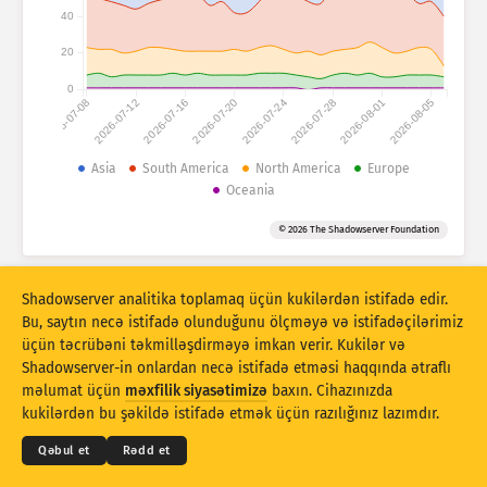
Hücum statistikası: Cihazlar
40
Ölkələr
Yardım
20
0
2026-07-08
2026-07-12
2026-07-16
2026-07-20
2026-07-24
2026-07-28
2026-08-01
2026-08-05
Məlumat toplusu
Limit
Asia
South America
North America
Europe
Oceania
Qruplaşdır:
Ölkə
Teq
© 2026 The Shadowserver Foundation
Stacking
Yığılıb
Üst-üstə düşür
Nəticələri avtomatik olaraq yeniləyir
Shadowserver analitika toplamaq üçün kukilərdən istifadə edir.
Yenilə
Sıfırla
Bu, saytın necə istifadə olunduğunu ölçməyə və istifadəçilərimiz
üçün təcrübəni təkmilləşdirməyə imkan verir. Kukilər və
Shadowserver-in onlardan necə istifadə etməsi haqqında ətraflı
PNG kimi endirin
© 2026
THE SHADOWSERVER FOUNDATION
Məxfilik və Şərtlər
Bizimlə əlaqə saxlayın
məlumat üçün
məxfilik siyasətimizə
baxın. Cihazınızda
Kreditlər
kukilərdən bu şəkildə istifadə etmək üçün razılığınız lazımdır.
Dil
Qəbul et
Rədd et