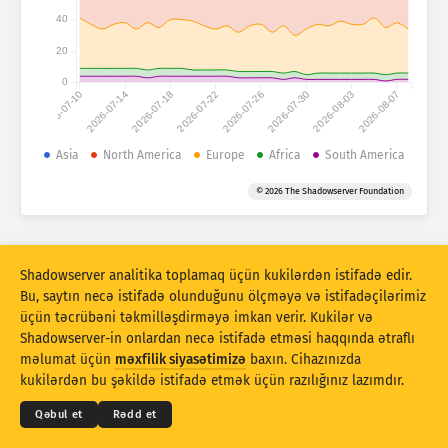
Hücum statistikası: Cihazlar
40
Ölkələr
Yardım
20
0
2026-07-10
2026-07-14
2026-07-18
2026-07-22
2026-07-26
2026-07-30
2026-08-03
2026-08-07
Məlumat toplusu
Limit
Asia
North America
Europe
Africa
South America
Qruplaşdır:
Ölkə
Teq
© 2026 The Shadowserver Foundation
Stacking
Yığılıb
Üst-üstə düşür
Nəticələri avtomatik olaraq yeniləyir
Shadowserver analitika toplamaq üçün kukilərdən istifadə edir.
Yenilə
Sıfırla
Bu, saytın necə istifadə olunduğunu ölçməyə və istifadəçilərimiz
üçün təcrübəni təkmilləşdirməyə imkan verir. Kukilər və
Shadowserver-in onlardan necə istifadə etməsi haqqında ətraflı
PNG kimi endirin
© 2026
THE SHADOWSERVER FOUNDATION
Məxfilik və Şərtlər
Bizimlə əlaqə saxlayın
məlumat üçün
məxfilik siyasətimizə
baxın. Cihazınızda
Kreditlər
kukilərdən bu şəkildə istifadə etmək üçün razılığınız lazımdır.
Dil
Qəbul et
Rədd et