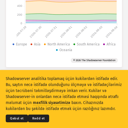
Hücum statistikası: Cihazlar
400
Ölkələr
Yardım
200
0
2026-07-29
2026-07-30
2026-07-31
2026-08-01
2026-08-02
2026-08-03
2026-08-04
Məlumat toplusu
Limit
Europe
Asia
North America
South America
Africa
Oceania
Qruplaşdır:
Ölkə
Teq
© 2026 The Shadowserver Foundation
Stacking
Yığılıb
Üst-üstə düşür
Nəticələri avtomatik olaraq yeniləyir
Shadowserver analitika toplamaq üçün kukilərdən istifadə edir.
Yenilə
Sıfırla
Bu, saytın necə istifadə olunduğunu ölçməyə və istifadəçilərimiz
üçün təcrübəni təkmilləşdirməyə imkan verir. Kukilər və
Shadowserver-in onlardan necə istifadə etməsi haqqında ətraflı
PNG kimi endirin
© 2026
THE SHADOWSERVER FOUNDATION
Məxfilik və Şərtlər
Bizimlə əlaqə saxlayın
məlumat üçün
məxfilik siyasətimizə
baxın. Cihazınızda
Kreditlər
kukilərdən bu şəkildə istifadə etmək üçün razılığınız lazımdır.
Dil
Qəbul et
Rədd et