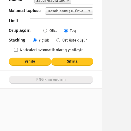
Saudi Arabia (SA)
Məlumat toplusu
Hesablanmış İP ünva
nları
Limit
Qruplaşdır:
Ölkə
Teq
Stacking
Yığılıb
Üst-üstə düşür
Nəticələri avtomatik olaraq yeniləyir
Yenilə
Sıfırla
PNG kimi endirin