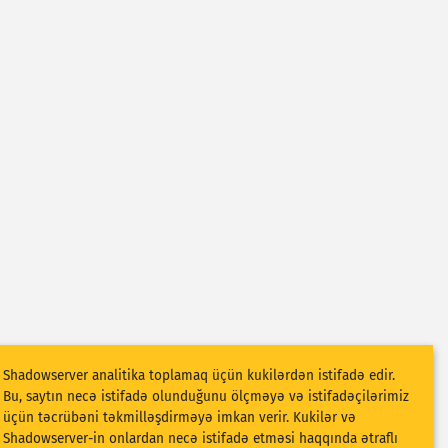
Shadowserver analitika toplamaq üçün kukilərdən istifadə edir.
Bu, saytın necə istifadə olunduğunu ölçməyə və istifadəçilərimiz
üçün təcrübəni təkmilləşdirməyə imkan verir. Kukilər və
Shadowserver-in onlardan necə istifadə etməsi haqqında ətraflı