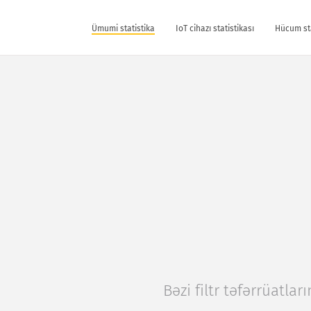
Ümumi statistika
IoT cihazı statistikası
Hücum st
Bəzi filtr təfərrüatları