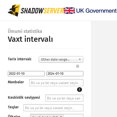
Ümumi statistika
Vaxt intervalı
Tarix intervalı
Other date range...
📆
–
Mənbələr
?
Kəskinlik səviyyəsi
Teqlər
Ölkələr