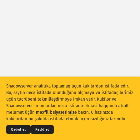
Hücum statistikası: Cihazlar
Yardım
Ölkələr
Məlumat toplusu
Limit
Qruplaşdır:
Ölkə
Teq
Stacking
Yığılıb
Üst-üstə düşür
Shadowserver analitika toplamaq üçün kukilərdən istifadə edir.
Nəticələri avtomatik olaraq yeniləyir
Bu, saytın necə istifadə olunduğunu ölçməyə və istifadəçilərimiz
üçün təcrübəni təkmilləşdirməyə imkan verir. Kukilər və
Yenilə
Sıfırla
Shadowserver-in onlardan necə istifadə etməsi haqqında ətraflı
© 2026
THE SHADOWSERVER FOUNDATION
Məxfilik və Şərtlər
Bizimlə əlaqə saxlayın
məlumat üçün
məxfilik siyasətimizə
baxın. Cihazınızda
Kreditlər
PNG kimi endirin
kukilərdən bu şəkildə istifadə etmək üçün razılığınız lazımdır.
Dil
Qəbul et
Rədd et