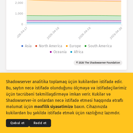
Hücum statistikası: Cihazlar
2,000
Yardım
1,000
Ölkələr
0
2026-04-17
2026-04-18
2026-04-19
2026-04-20
Məlumat toplusu
Asia
North America
Europe
South America
Oceania
Africa
Limit
Qruplaşdır:
Ölkə
Teq
© 2026 The Shadowserver Foundation
Stacking
Yığılıb
Üst-üstə düşür
Shadowserver analitika toplamaq üçün kukilərdən istifadə edir.
Nəticələri avtomatik olaraq yeniləyir
Bu, saytın necə istifadə olunduğunu ölçməyə və istifadəçilərimiz
üçün təcrübəni təkmilləşdirməyə imkan verir. Kukilər və
Yenilə
Sıfırla
Shadowserver-in onlardan necə istifadə etməsi haqqında ətraflı
© 2026
THE SHADOWSERVER FOUNDATION
Məxfilik və Şərtlər
Bizimlə əlaqə saxlayın
məlumat üçün
məxfilik siyasətimizə
baxın. Cihazınızda
Kreditlər
PNG kimi endirin
kukilərdən bu şəkildə istifadə etmək üçün razılığınız lazımdır.
Dil
Qəbul et
Rədd et