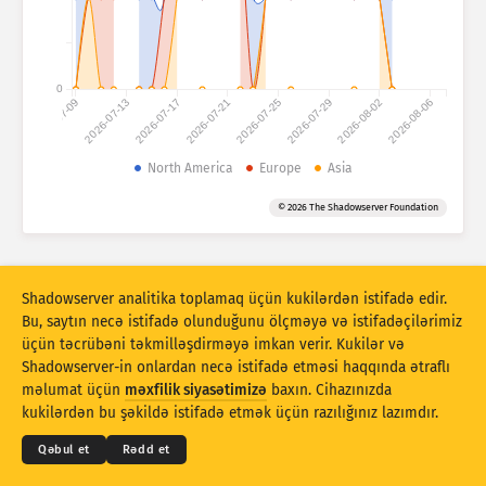
Hücum statistikası: Cihazlar
Yardım
Məlumat toplusu
0
2026-07-09
2026-07-13
2026-07-17
2026-07-21
2026-07-25
2026-07-29
2026-08-02
2026-08-06
Limit
Qruplaşdır:
North America
Europe
Asia
?
Stacking
Yığılıb
Üst-üstə düşür
© 2026 The Shadowserver Foundation
Nəticələri avtomatik olaraq yeniləyir
Yenilə
Sıfırla
Shadowserver analitika toplamaq üçün kukilərdən istifadə edir.
Bu, saytın necə istifadə olunduğunu ölçməyə və istifadəçilərimiz
PNG kimi endirin
Bu məlumatlar haqqında
üçün təcrübəni təkmilləşdirməyə imkan verir. Kukilər və
Shadowserver-in onlardan necə istifadə etməsi haqqında ətraflı
© 2026
THE SHADOWSERVER FOUNDATION
Məxfilik və Şərtlər
Bizimlə əlaqə saxlayın
məlumat üçün
məxfilik siyasətimizə
baxın. Cihazınızda
Kreditlər
kukilərdən bu şəkildə istifadə etmək üçün razılığınız lazımdır.
IoT cihazı barmaq izi və bal küpü hücumu statistikası Aİ-nin Əlaqələndirici
Dil
Avropa Mexanizmi tərəfindən birgə maliyyələşdirilir.
Qəbul et
Rədd et