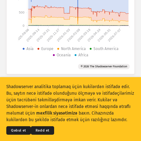
Hücum statistikası: Həssas məqamlar
500
Teqlər
Hücum statistikası: Cihazlar
0
2025-08-08
2025-09-14
2025-10-21
2025-11-27
2026-01-03
2026-02-09
2026-03-18
2026-04-24
2026-05-31
2026-07-07
Yardım
Ölkələr
Asia
Europe
North America
South America
Oceania
Africa
Limit
© 2026 The Shadowserver Foundation
Qruplaşdır:
Stacking
Yığılıb
Üst-üstə düşür
Shadowserver analitika toplamaq üçün kukilərdən istifadə edir.
Bu, saytın necə istifadə olunduğunu ölçməyə və istifadəçilərimiz
Nəticələri avtomatik olaraq yeniləyir
üçün təcrübəni təkmilləşdirməyə imkan verir. Kukilər və
Shadowserver-in onlardan necə istifadə etməsi haqqında ətraflı
© 2026
THE SHADOWSERVER FOUNDATION
Yenilə
Sıfırla
Məxfilik və Şərtlər
Bizimlə əlaqə saxlayın
məlumat üçün
məxfilik siyasətimizə
baxın. Cihazınızda
Kreditlər
kukilərdən bu şəkildə istifadə etmək üçün razılığınız lazımdır.
PNG kimi endirin
Bu məlumatlar haqqında
Dil
Qəbul et
Rədd et