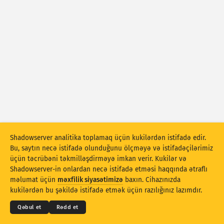
Hücum statistikası: Həssas məqamlar
Teqlər
Hücum statistikası: Cihazlar
Yardım
Ölkələr
Limit
Qruplaşdır:
Shadowserver analitika toplamaq üçün kukilərdən istifadə edir.
Stacking
Yığılıb
Üst-üstə düşür
Bu, saytın necə istifadə olunduğunu ölçməyə və istifadəçilərimiz
Nəticələri avtomatik olaraq yeniləyir
üçün təcrübəni təkmilləşdirməyə imkan verir. Kukilər və
Shadowserver-in onlardan necə istifadə etməsi haqqında ətraflı
© 2026
THE SHADOWSERVER FOUNDATION
Yenilə
Sıfırla
Məxfilik və Şərtlər
Bizimlə əlaqə saxlayın
məlumat üçün
məxfilik siyasətimizə
baxın. Cihazınızda
Kreditlər
kukilərdən bu şəkildə istifadə etmək üçün razılığınız lazımdır.
PNG kimi endirin
Bu məlumatlar haqqında
Dil
Qəbul et
Rədd et