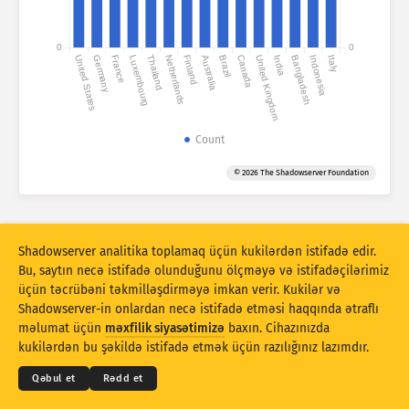
Hücum statistikası: Həssas məqamlar
Teqlər
0
0
United States
Germany
France
Luxembourg
Thailand
Netherlands
Finland
Australia
Brazil
Canada
United Kingdom
India
Bangladesh
Indonesia
Italy
Hücum statistikası: Cihazlar
Yardım
Ölkələr
Count
© 2026 The Shadowserver Foundation
Limit
110 limiti bu diaqram üslubu üçün çox böyükdür. Daha kiçik limit
avtomatik seçilir.
Shadowserver analitika toplamaq üçün kukilərdən istifadə edir.
Qruplaşdır:
Bu, saytın necə istifadə olunduğunu ölçməyə və istifadəçilərimiz
Fərqlə saymaq
Gündəlik orta
Ümumi
üçün təcrübəni təkmilləşdirməyə imkan verir. Kukilər və
Shadowserver-in onlardan necə istifadə etməsi haqqında ətraflı
© 2026
THE SHADOWSERVER FOUNDATION
Məlumatların miqyası
Məxfilik və Şərtlər
Bizimlə əlaqə saxlayın
məlumat üçün
məxfilik siyasətimizə
baxın. Cihazınızda
Kreditlər
Üslub
kukilərdən bu şəkildə istifadə etmək üçün razılığınız lazımdır.
Nəticələri avtomatik olaraq yeniləyir
Dil
Qəbul et
Rədd et