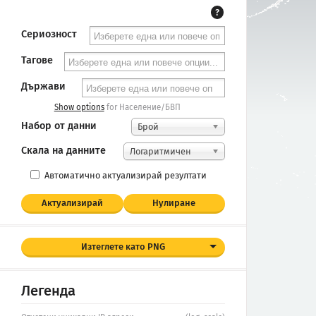
?
Сериозност
Тагове
Държави
Show options
for Население/БВП
Набор от данни
Брой
Скала на данните
Логаритмичен
Автоматично актуализирай резултати
Актуализирай
Нулиране
Изтеглете като PNG
Легенда