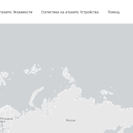
атаките: Уязвимости
Статистика на атаките: Устройства
Помощ
way
Finland
Russia
den