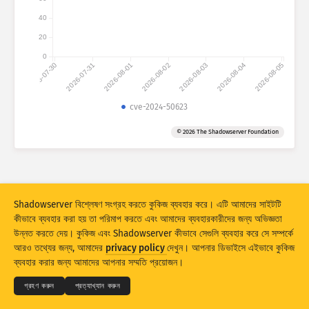
আক্রমণের পরিসংখ্যান: ডিভাইস
40
দেশসমূহ
সাহায্য
20
0
2026-07-30
2026-07-31
2026-08-01
2026-08-02
2026-08-03
2026-08-04
2026-08-05
ডেটা সেট
সীমা
cve-2024-50623
গ্রুপ করুন
দেশ
ট্যাগ
© 2026 The Shadowserver Foundation
Stacking
স্টাক করা
ওভারল্যাপিং
ফলাফল স্বয়ংক্রিয়ভাবে আপডেট করুন
আপডেট করুন
রিসেট
Shadowserver বিশ্লেষণ সংগ্রহ করতে কুকিজ ব্যবহার করে। এটি আমাদের সাইটটি
কীভাবে ব্যবহার করা হয় তা পরিমাপ করতে এবং আমাদের ব্যবহারকারীদের জন্য অভিজ্ঞতা
উন্নত করতে দেয়। কুকিজ এবং Shadowserver কীভাবে সেগুলি ব্যবহার করে সে সম্পর্কে
PNG হিসেবে ডাউনলোড করুন
© 2026
THE SHADOWSERVER FOUNDATION
আরও তথ্যের জন্য, আমাদের
privacy policy
দেখুন। আপনার ডিভাইসে এইভাবে কুকিজ
গোপনীয়তা এবং শর্তাদি
যোগাযোগ করুন
সৌজন্যে
ব্যবহার করার জন্য আমাদের আপনার সম্মতি প্রয়োজন।
ভাষা
গ্রহণ করুন
প্রত্যাখ্যান করুন