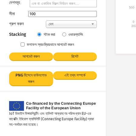
দেশসমূহ
500
সীমা
0
গ্রুপ করুন
দেশ
20
Stacking
স্টাক করা
ওভারল্যাপিং
ফলাফল স্বয়ংক্রিয়ভাবে আপডেট করুন
আপডেট করুন
রিসেট
PNG হিসেবে ডাউনলোড
এই তথ্য সম্পর্কে
করুন
IoT ডিভাইস ফিঙ্গারপ্রিন্টিং এবং হানিপট আক্রমণের পরিসংখ্যান EU-এর
কানেক্টিং ইউরোপ ফ্যাসিলিটি (Connecting Europe Facility) দ্বারা
সহ-অর্থায়ন করা হয়েছে।