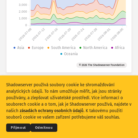
Statistiky útoku: Zařízení
3,000
Země
2,000
Nápověda
1,000
0
2026-07-08
2026-07-12
2026-07-16
2026-07-20
2026-07-24
2026-07-28
2026-08-01
2026-08-05
Soubor dat
Limit
Asia
Europe
South America
North America
Africa
Oceania
Seskupit podle
Země
Značka
© 2026 The Shadowserver Foundation
Stacking
Na sobě
Překrývající se
Automaticky aktualizovat výsledky
Shadowserver používá soubory cookie ke shromažďování
Aktualizovat
Obnovit
analytických údajů. To nám umožňuje měřit, jak jsou stránky
používány, a zlepšovat uživatelské prostředí. Více informací o
souborech cookie a o tom, jak je Shadowserver používá, najdete v
Stáhnout jako PNG
© 2026
THE SHADOWSERVER FOUNDATION
Ochrana osobních údajů a podmínky
našich
zásadách ochrany osobních údajů
. K takovému použití
Kontaktujte nás
Kredity
souborů cookie ve vašem zařízení potřebujeme váš souhlas.
Jazyk
Přijmout
Odmítnou