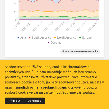
Statistiky útoku: Zařízení
40
Země
Nápověda
20
0
2026-07-07
2026-07-11
2026-07-15
2026-07-19
2026-07-23
2026-07-27
2026-07-31
2026-08-04
Soubor dat
Limit
Asia
South America
North America
Europe
Oceania
Seskupit podle
Země
Značka
© 2026 The Shadowserver Foundation
Stacking
Na sobě
Překrývající se
Automaticky aktualizovat výsledky
Shadowserver používá soubory cookie ke shromažďování
Aktualizovat
Obnovit
analytických údajů. To nám umožňuje měřit, jak jsou stránky
používány, a zlepšovat uživatelské prostředí. Více informací o
souborech cookie a o tom, jak je Shadowserver používá, najdete v
Stáhnout jako PNG
© 2026
THE SHADOWSERVER FOUNDATION
Ochrana osobních údajů a podmínky
našich
zásadách ochrany osobních údajů
. K takovému použití
Kontaktujte nás
Kredity
souborů cookie ve vašem zařízení potřebujeme váš souhlas.
Jazyk
Přijmout
Odmítnou