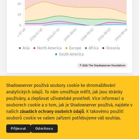
Statistiky útoku: Zařízení
20
Země
Nápověda
10
0
2026-07-29
2026-07-30
2026-07-31
2026-08-01
2026-08-02
2026-08-03
2026-08-04
Soubor dat
Limit
Asia
North America
Europe
Africa
Oceania
South America
Seskupit podle
Země
Značka
© 2026 The Shadowserver Foundation
Stacking
Na sobě
Překrývající se
Automaticky aktualizovat výsledky
Shadowserver používá soubory cookie ke shromažďování
Aktualizovat
Obnovit
analytických údajů. To nám umožňuje měřit, jak jsou stránky
používány, a zlepšovat uživatelské prostředí. Více informací o
souborech cookie a o tom, jak je Shadowserver používá, najdete v
Stáhnout jako PNG
© 2026
THE SHADOWSERVER FOUNDATION
Ochrana osobních údajů a podmínky
našich
zásadách ochrany osobních údajů
. K takovému použití
Kontaktujte nás
Kredity
souborů cookie ve vašem zařízení potřebujeme váš souhlas.
Jazyk
Přijmout
Odmítnou