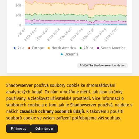
Statistiky útoku: Zařízení
200
Země
Nápověda
100
0
2026-05-07
2026-05-17
2026-05-27
2026-06-06
2026-06-16
2026-06-26
2026-07-06
2026-07-16
2026-07-26
Soubor dat
Limit
Asia
Europe
North America
Africa
South America
Oceania
Seskupit podle
Země
Značka
© 2026 The Shadowserver Foundation
Stacking
Na sobě
Překrývající se
Automaticky aktualizovat výsledky
Shadowserver používá soubory cookie ke shromažďování
Aktualizovat
Obnovit
analytických údajů. To nám umožňuje měřit, jak jsou stránky
používány, a zlepšovat uživatelské prostředí. Více informací o
souborech cookie a o tom, jak je Shadowserver používá, najdete v
Stáhnout jako PNG
© 2026
THE SHADOWSERVER FOUNDATION
Ochrana osobních údajů a podmínky
našich
zásadách ochrany osobních údajů
. K takovému použití
Kontaktujte nás
Kredity
souborů cookie ve vašem zařízení potřebujeme váš souhlas.
Jazyk
Přijmout
Odmítnou