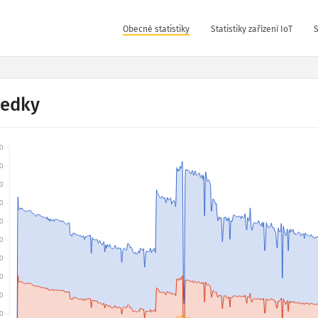
Obecné statistiky
Statistiky zařízení IoT
S
ledky
0
0
0
0
0
0
0
0
0
0