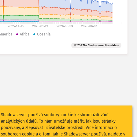
2025-11-15
2026-01-21
2026-03-29
2026-06-04
America
Africa
Oceania
© 2026 The Shadowserver Foundation
Shadowserver používá soubory cookie ke shromažďování
analytických údajů. To nám umožňuje měřit, jak jsou stránky
používány, a zlepšovat uživatelské prostředí. Více informací o
souborech cookie a o tom, jak je Shadowserver používá, najdete v