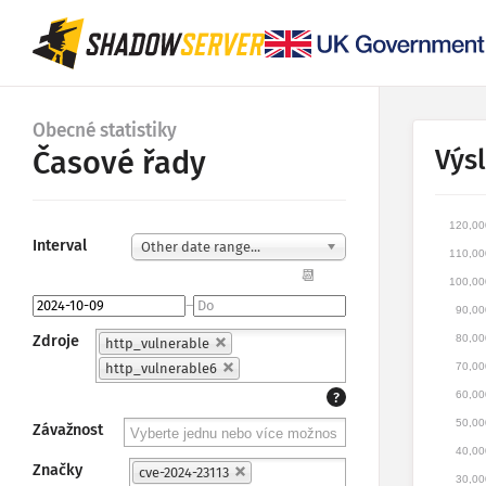
Obecné statistiky
Výs
Časové řady
120,00
Interval
Other date range...
110,00
📆
100,00
–
90,00
Zdroje
80,00
http_vulnerable
http_vulnerable6
70,00
60,00
?
50,00
Závažnost
40,00
Značky
cve-2024-23113
30,00