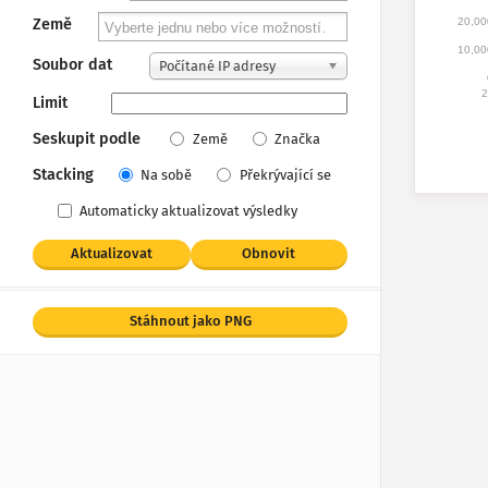
20,00
Země
10,00
Soubor dat
Počítané IP adresy
2
Limit
Seskupit podle
Země
Značka
Stacking
Na sobě
Překrývající se
Automaticky aktualizovat výsledky
Aktualizovat
Obnovit
Stáhnout jako PNG