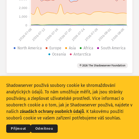
Nápověda
Seskupit podle
2,000
1,000
Stacking
Na sobě
Překrývající se
0
Automaticky aktualizovat výsledky
2026-07-08
2026-07-12
2026-07-16
2026-07-20
2026-07-24
2026-07-28
2026-08-01
2026-08-05
Aktualizovat
Obnovit
North America
Europe
Asia
Africa
South America
Oceania
Antarctica
Stáhnout jako PNG
O těchto datech
© 2026 The Shadowserver Foundation
Statistiky otisků zařízení IoT a útoků na honeypoty jsou spolufinancované
Shadowserver používá soubory cookie ke shromažďování
evropským fondem Nástroj pro propojení Evropy.
analytických údajů. To nám umožňuje měřit, jak jsou stránky
používány, a zlepšovat uživatelské prostředí. Více informací o
souborech cookie a o tom, jak je Shadowserver používá, najdete v
© 2026
THE SHADOWSERVER FOUNDATION
Ochrana osobních údajů a podmínky
našich
zásadách ochrany osobních údajů
. K takovému použití
Kontaktujte nás
Kredity
souborů cookie ve vašem zařízení potřebujeme váš souhlas.
Jazyk
Přijmout
Odmítnou