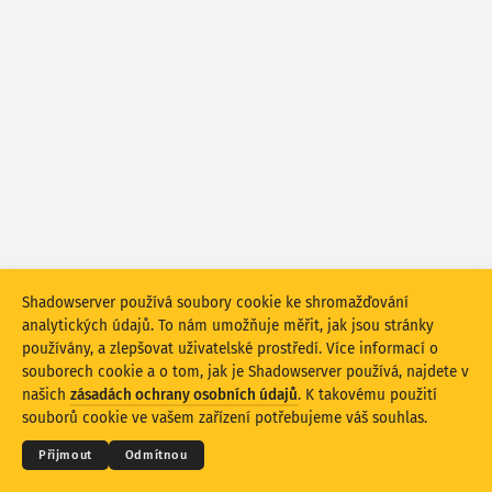
Statistiky útoku: Zranitelnosti
Značky
Statistiky útoku: Zařízení
Nápověda
Země
Limit
Seskupit podle
Shadowserver používá soubory cookie ke shromažďování
Stacking
Na sobě
Překrývající se
analytických údajů. To nám umožňuje měřit, jak jsou stránky
Automaticky aktualizovat výsledky
používány, a zlepšovat uživatelské prostředí. Více informací o
souborech cookie a o tom, jak je Shadowserver používá, najdete v
© 2026
THE SHADOWSERVER FOUNDATION
Aktualizovat
Obnovit
Ochrana osobních údajů a podmínky
našich
zásadách ochrany osobních údajů
. K takovému použití
Kontaktujte nás
Kredity
souborů cookie ve vašem zařízení potřebujeme váš souhlas.
Stáhnout jako PNG
O těchto datech
Jazyk
Přijmout
Odmítnou