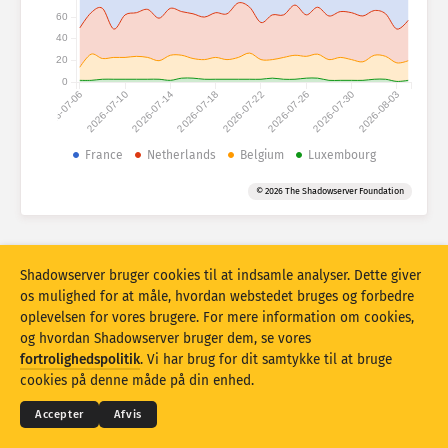
Angrebsstatistikker: Enheder
60
Lande
40
Hjælp
20
0
2026-07-06
2026-07-10
2026-07-14
2026-07-18
2026-07-22
2026-07-26
2026-07-30
2026-08-03
Datasæt
Grænse
France
Netherlands
Belgium
Luxembourg
Gruppér efter
Land
Tag
© 2026 The Shadowserver Foundation
Stacking
Stablet
Overlappende
Opdater resultater automatisk
Shadowserver bruger cookies til at indsamle analyser. Dette giver
Opdater
Nulstil
os mulighed for at måle, hvordan webstedet bruges og forbedre
oplevelsen for vores brugere. For mere information om cookies,
og hvordan Shadowserver bruger dem, se vores
Download som PNG
© 2026
THE SHADOWSERVER FOUNDATION
fortrolighedspolitik
. Vi har brug for dit samtykke til at bruge
Fortrolighed og vilkår
Kontakt os
Krediteringer
cookies på denne måde på din enhed.
Sprog
Accepter
Afvis