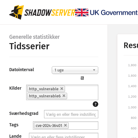
Generelle statistikker
Res
Tidsserier
1,800
Datointerval
1 uge
1,600
📆
1,400
Kilder
http_vulnerable
http_vulnerable6
1,200
?
1,000
Sværhedsgrad
800
Tags
cve-2024-36401
600
Lande