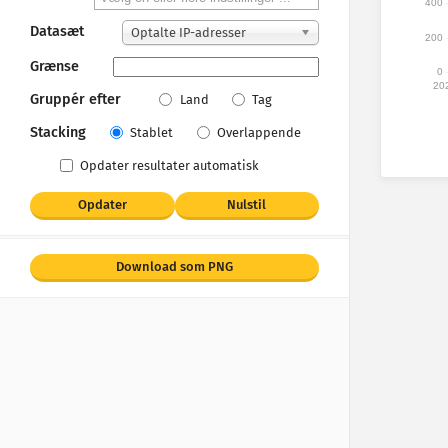
400
Datasæt
Optalte IP-adresser
200
Grænse
0
20
Gruppér efter
Land
Tag
Stacking
Stablet
Overlappende
Opdater resultater automatisk
Opdater
Nulstil
Download som PNG