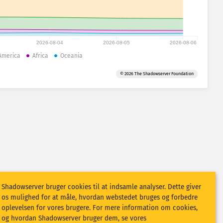
2026-08-04
2026-08-05
2026-08-06
America
Africa
Oceania
© 2026 The Shadowserver Foundation
Shadowserver bruger cookies til at indsamle analyser. Dette giver
os mulighed for at måle, hvordan webstedet bruges og forbedre
oplevelsen for vores brugere. For mere information om cookies,
og hvordan Shadowserver bruger dem, se vores