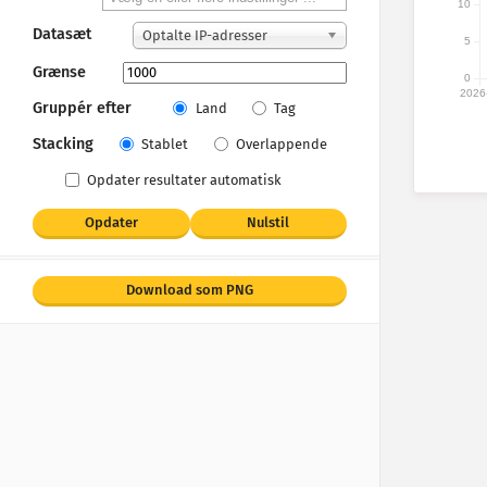
10
Datasæt
Optalte IP-adresser
5
Grænse
0
2026
Gruppér efter
Land
Tag
Stacking
Stablet
Overlappende
Opdater resultater automatisk
Opdater
Nulstil
Download som PNG