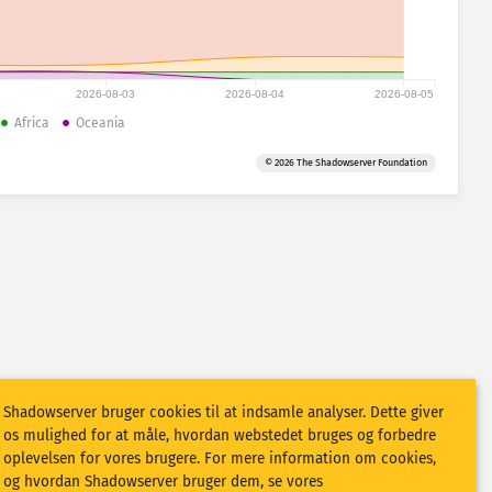
2026-08-03
2026-08-04
2026-08-05
Africa
Oceania
© 2026 The Shadowserver Foundation
Shadowserver bruger cookies til at indsamle analyser. Dette giver
os mulighed for at måle, hvordan webstedet bruges og forbedre
oplevelsen for vores brugere. For mere information om cookies,
og hvordan Shadowserver bruger dem, se vores