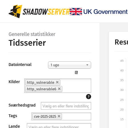
Generelle statistikker
Res
Tidsserier
45
Datointerval
1 uge
40
📆
35
Kilder
http_vulnerable
http_vulnerable6
30
?
25
Sværhedsgrad
20
Tags
cve-2025-2825
15
Lande