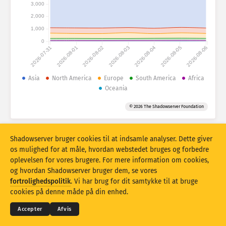
Angrebsstatistikker: Enheder
3,000
2,000
Lande
Hjælp
1,000
0
2026-07-31
2026-08-01
2026-08-02
2026-08-03
2026-08-04
2026-08-05
2026-08-06
Datasæt
Grænse
Asia
North America
Europe
South America
Africa
Oceania
Gruppér efter
Land
Tag
© 2026 The Shadowserver Foundation
Stacking
Stablet
Overlappende
Opdater resultater automatisk
Shadowserver bruger cookies til at indsamle analyser. Dette giver
Opdater
Nulstil
os mulighed for at måle, hvordan webstedet bruges og forbedre
oplevelsen for vores brugere. For mere information om cookies,
og hvordan Shadowserver bruger dem, se vores
Download som PNG
© 2026
THE SHADOWSERVER FOUNDATION
fortrolighedspolitik
. Vi har brug for dit samtykke til at bruge
Fortrolighed og vilkår
Kontakt os
Krediteringer
cookies på denne måde på din enhed.
Sprog
Accepter
Afvis