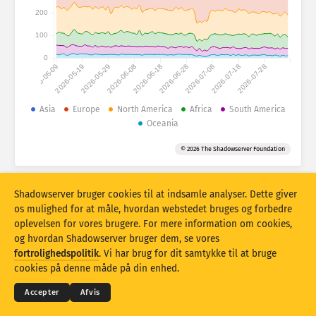
Angrebsstatistikker: Enheder
200
Lande
Hjælp
100
0
2026-05-09
2026-05-19
2026-05-29
2026-06-08
2026-06-18
2026-06-28
2026-07-08
2026-07-18
2026-07-28
Datasæt
Grænse
Asia
Europe
North America
Africa
South America
Oceania
Gruppér efter
Land
Tag
© 2026 The Shadowserver Foundation
Stacking
Stablet
Overlappende
Opdater resultater automatisk
Shadowserver bruger cookies til at indsamle analyser. Dette giver
Opdater
Nulstil
os mulighed for at måle, hvordan webstedet bruges og forbedre
oplevelsen for vores brugere. For mere information om cookies,
og hvordan Shadowserver bruger dem, se vores
Download som PNG
© 2026
THE SHADOWSERVER FOUNDATION
fortrolighedspolitik
. Vi har brug for dit samtykke til at bruge
Fortrolighed og vilkår
Kontakt os
Krediteringer
cookies på denne måde på din enhed.
Sprog
Accepter
Afvis