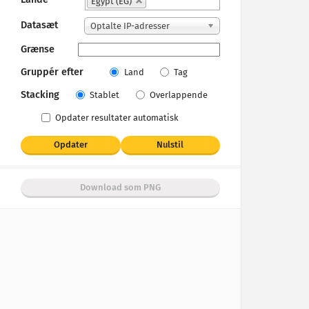
Egypt (EG)
Datasæt
Optalte IP-adresser
Grænse
Gruppér efter
Land
Tag
Stacking
Stablet
Overlappende
Opdater resultater automatisk
Opdater
Nulstil
Download som PNG