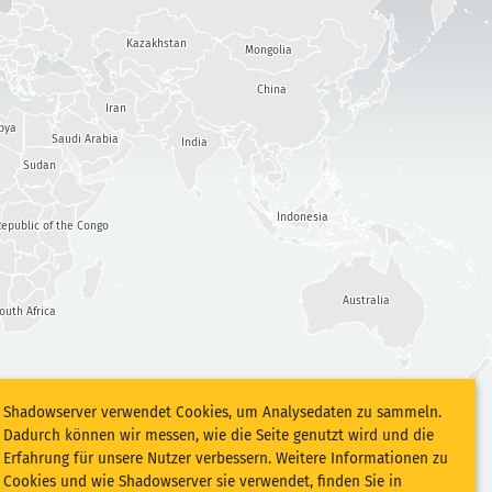
Kazakhstan
Mongolia
China
Iran
bya
Saudi Arabia
India
Sudan
Indonesia
epublic of the Congo
Australia
outh Africa
Shadowserver verwendet Cookies, um Analysedaten zu sammeln.
Dadurch können wir messen, wie die Seite genutzt wird und die
Erfahrung für unsere Nutzer verbessern. Weitere Informationen zu
Cookies und wie Shadowserver sie verwendet, finden Sie in