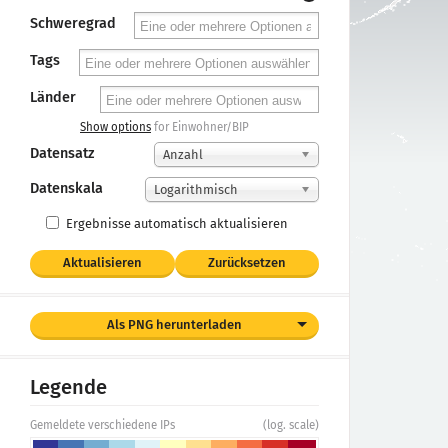
Schweregrad
Tags
Länder
Show options
for Einwohner/BIP
Datensatz
Anzahl
Datenskala
Logarithmisch
Ergebnisse automatisch aktualisieren
Aktualisieren
Zurücksetzen
Als PNG herunterladen
Legende
Gemeldete verschiedene IPs
(log. scale)