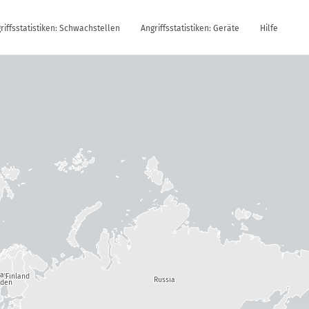
riffsstatistiken: Schwachstellen
Angriffsstatistiken: Geräte
Hilfe
way
Finland
Russia
den