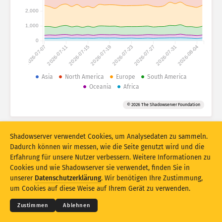
Angriffsstatistiken: Geräte
2,000
Länder
Hilfe
1,000
0
2026-07-07
2026-07-11
2026-07-15
2026-07-19
2026-07-23
2026-07-27
2026-07-31
2026-08-04
Datensatz
Limit
Asia
North America
Europe
South America
Oceania
Africa
Gruppieren nach
Land
Tag
© 2026 The Shadowserver Foundation
Stacking
Gestapelt
Überlappend
Ergebnisse automatisch aktualisieren
Shadowserver verwendet Cookies, um Analysedaten zu sammeln.
Aktualisieren
Zurücksetzen
Dadurch können wir messen, wie die Seite genutzt wird und die
Erfahrung für unsere Nutzer verbessern. Weitere Informationen zu
Cookies und wie Shadowserver sie verwendet, finden Sie in
Als PNG herunterladen
© 2026
THE SHADOWSERVER FOUNDATION
unserer
Datenschutzerklärung
. Wir benötigen Ihre Zustimmung,
Datenschutz und AGB
Kontakt
Danksagungen
um Cookies auf diese Weise auf Ihrem Gerät zu verwenden.
Sprache
Zustimmen
Ablehnen