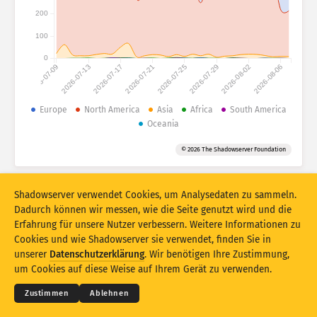
Angriffsstatistiken: Geräte
200
Länder
Hilfe
100
0
2026-07-09
2026-07-13
2026-07-17
2026-07-21
2026-07-25
2026-07-29
2026-08-02
2026-08-06
Datensatz
Limit
Europe
North America
Asia
Africa
South America
Oceania
Gruppieren nach
Land
Tag
© 2026 The Shadowserver Foundation
Stacking
Gestapelt
Überlappend
Ergebnisse automatisch aktualisieren
Shadowserver verwendet Cookies, um Analysedaten zu sammeln.
Aktualisieren
Zurücksetzen
Dadurch können wir messen, wie die Seite genutzt wird und die
Erfahrung für unsere Nutzer verbessern. Weitere Informationen zu
Cookies und wie Shadowserver sie verwendet, finden Sie in
Als PNG herunterladen
© 2026
THE SHADOWSERVER FOUNDATION
unserer
Datenschutzerklärung
. Wir benötigen Ihre Zustimmung,
Datenschutz und AGB
Kontakt
Danksagungen
um Cookies auf diese Weise auf Ihrem Gerät zu verwenden.
Sprache
Zustimmen
Ablehnen