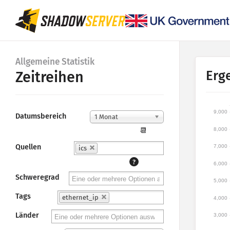
Allgemeine Statistik
Erg
Zeitreihen
9,000
Datumsbereich
1 Monat
8,000
📆
Quellen
7,000
ics
?
6,000
Schweregrad
5,000
Tags
ethernet_ip
4,000
Länder
3,000