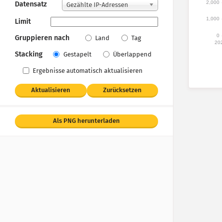
2,000
Datensatz
Gezählte IP-Adressen
1,000
Limit
0
Gruppieren nach
Land
Tag
20
Stacking
Gestapelt
Überlappend
Ergebnisse automatisch aktualisieren
Aktualisieren
Zurücksetzen
Als PNG herunterladen