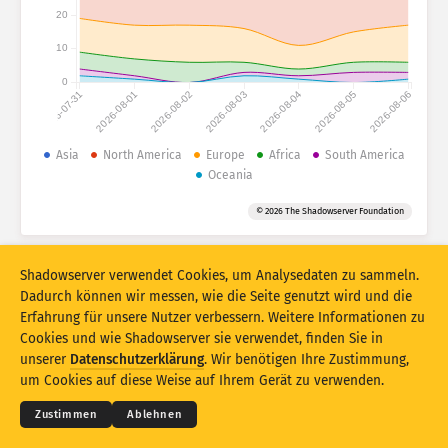
Angriffsstatistiken: Geräte
20
Länder
Hilfe
10
0
2026-07-31
2026-08-01
2026-08-02
2026-08-03
2026-08-04
2026-08-05
2026-08-06
Datensatz
Limit
Asia
North America
Europe
Africa
South America
Oceania
Gruppieren nach
Land
Tag
© 2026 The Shadowserver Foundation
Stacking
Gestapelt
Überlappend
Ergebnisse automatisch aktualisieren
Shadowserver verwendet Cookies, um Analysedaten zu sammeln.
Aktualisieren
Zurücksetzen
Dadurch können wir messen, wie die Seite genutzt wird und die
Erfahrung für unsere Nutzer verbessern. Weitere Informationen zu
Cookies und wie Shadowserver sie verwendet, finden Sie in
Als PNG herunterladen
© 2026
THE SHADOWSERVER FOUNDATION
unserer
Datenschutzerklärung
. Wir benötigen Ihre Zustimmung,
Datenschutz und AGB
Kontakt
Danksagungen
um Cookies auf diese Weise auf Ihrem Gerät zu verwenden.
Sprache
Zustimmen
Ablehnen