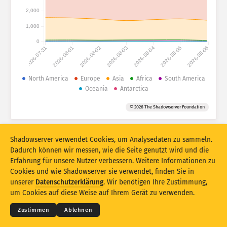
Angriffsstatistiken: Geräte
2,000
Länder
Hilfe
1,000
0
2026-07-31
2026-08-01
2026-08-02
2026-08-03
2026-08-04
2026-08-05
2026-08-06
Datensatz
Limit
North America
Europe
Asia
Africa
South America
Oceania
Antarctica
Gruppieren nach
Land
Tag
© 2026 The Shadowserver Foundation
Stacking
Gestapelt
Überlappend
Ergebnisse automatisch aktualisieren
Shadowserver verwendet Cookies, um Analysedaten zu sammeln.
Aktualisieren
Zurücksetzen
Dadurch können wir messen, wie die Seite genutzt wird und die
Erfahrung für unsere Nutzer verbessern. Weitere Informationen zu
Cookies und wie Shadowserver sie verwendet, finden Sie in
Als PNG herunterladen
© 2026
THE SHADOWSERVER FOUNDATION
unserer
Datenschutzerklärung
. Wir benötigen Ihre Zustimmung,
Datenschutz und AGB
Kontakt
Danksagungen
um Cookies auf diese Weise auf Ihrem Gerät zu verwenden.
Sprache
Zustimmen
Ablehnen